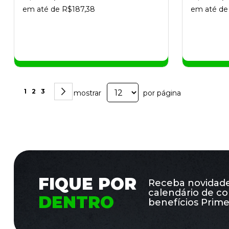
em até de R$187,38
em até de
Página
Você esta lendo a pagina
Página
Página
Página
Próximo
1
2
3
mostrar
por página
FIQUE POR
Receba novidades
calendário de co
DENTRO
benefícios Prime