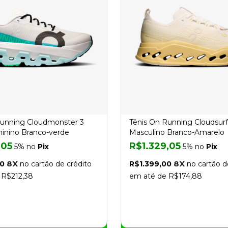
Running Cloudmonster 3
Tênis On Running Cloudsur
inino Branco-verde
Masculino Branco-Amarelo
,05
R$1.329,05
5% no
Pix
5% no
Pix
8X
8X
00
no cartão de crédito
R$1.399,00
no cartão d
 R$212,38
em até de R$174,88