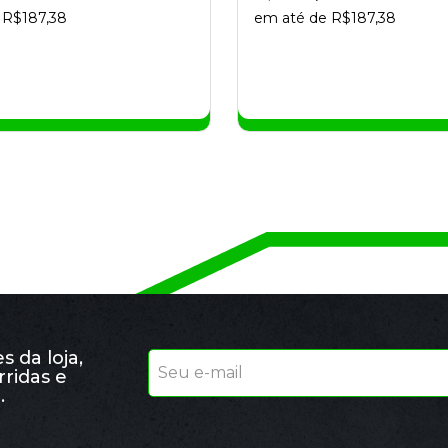
 R$187,38
em até de R$187,38
 da loja,
rridas e
.