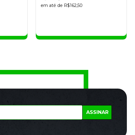
em até de R$162,50
Quero falar sobre:
Inscrições, Pedidos e
Assinaturas
Minhas Fotos
ASSINAR
Loja São
Loja Rio de