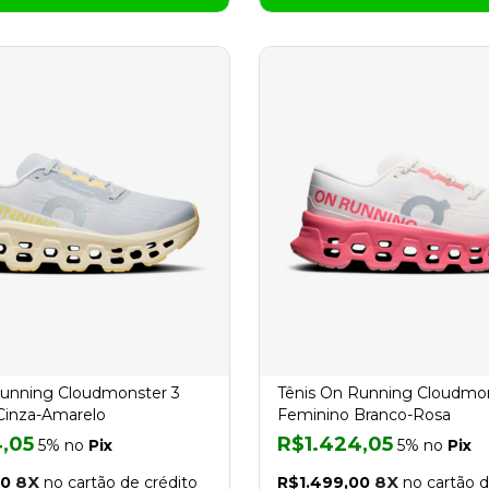
Running Cloudmonster 3
Tênis On Running Cloudmon
Cinza-Amarelo
Feminino Branco-Rosa
,05
R$1.424,05
5% no
Pix
5% no
Pix
8X
8X
00
no cartão de crédito
R$1.499,00
no cartão d