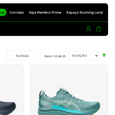
ine
Corridas
Seja Membro Prime
Espaço Running Land
Meu Carri
Defi
FILTRAR
Itens
1
-
12
de
25
Dir
Dec