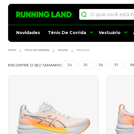
Search
Novidades
Tênis De Corrida
Vestuário
INÍCIO
TÊNIS DE CORRIDA
PISADA
PRONADA
ENCONTRE O SEU TAMANHO:
34
35
36
37
3