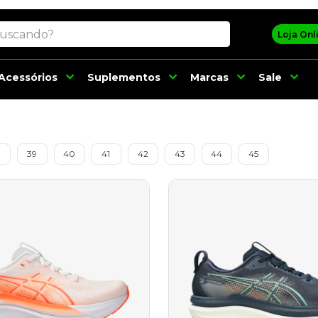
Search
Loja Onl
Acessórios
Suplementos
Marcas
Sale
8
39
40
41
42
43
44
45