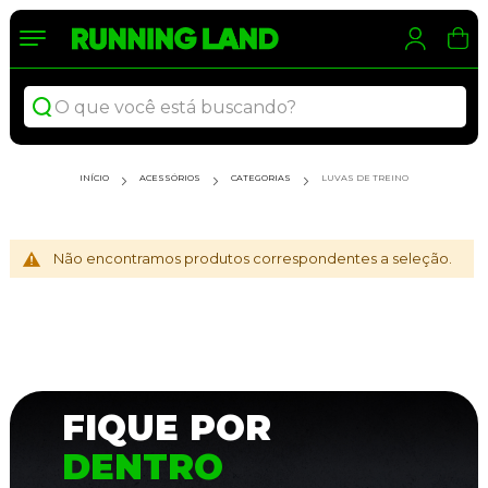
Meu 
Sea
INÍCIO
ACESSÓRIOS
CATEGORIAS
LUVAS DE TREINO
Não encontramos produtos correspondentes a seleção.
FIQUE POR
DENTRO