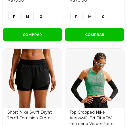
R$75,00
R$70,00
P
M
G
P
M
G
COMPRAR
COMPRAR
Short Nike Swift Dryfit
Top Cropped Nike
2em1 Feminino Preto
Aeroswift Dri-Fit ADV
Feminino Verde-Preto