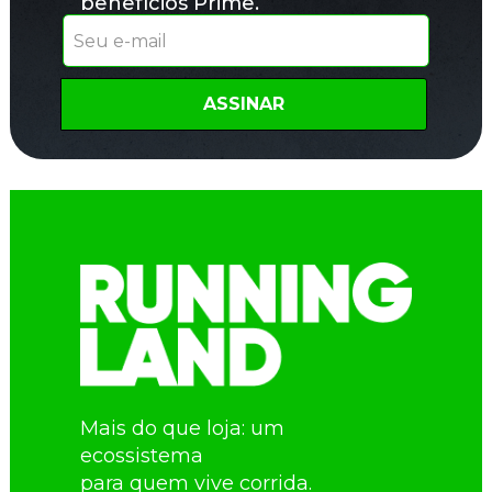
benefícios Prime.
ASSINAR
Quero falar sobre:
Mais do que loja: um
ecossistema
para quem vive corrida.
Inscrições, Pedidos e