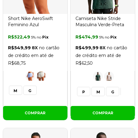
Short Nike AeroSwift
Camiseta Nike Stride
Feminino Azul
Masculina Verde-Preta
R$522,49
R$474,99
5% no
Pix
5% no
Pix
R$549,99
8X
no cartão
R$499,99
8X
no cartão
de crédito em até de
de crédito em até de
R$68,75
R$62,50
M
G
P
M
G
GG
COMPRAR
COMPRAR