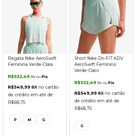
Regata Nike AeroSwift
Short Nike Dri-FIT ADV
Feminina Verde-Clara
AeroSwift Feminino
Verde-Claro
R$522,49
5% no
Pix
R$522,49
5% no
Pix
R$549,99
8X
no cartão
R$549,99
8X
no cartão
de crédito em até de
de crédito em até de
R$68,75
R$68,75
P
M
G
G