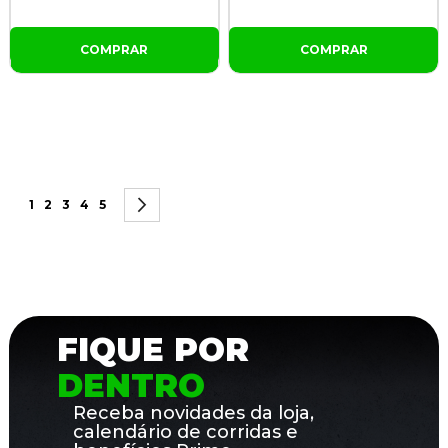
COMPRAR
COMPRAR
Página
Você esta lendo a pagina
Página
Página
Página
Página
Página
Próximo
1
2
3
4
5
FIQUE POR
DENTRO
Receba novidades da loja,
calendário de corridas e