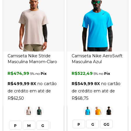
Camiseta Nike Stride
Camiseta Nike AeroSwift
Masculina Marrom-Claro
Masculina Azul
R$474,99
R$522,49
5% no
Pix
5% no
Pix
R$499,99
8X
no cartão
R$549,99
8X
no cartão
de crédito em até de
de crédito em até de
R$62,50
R$68,75
P
G
GG
P
M
G
GG